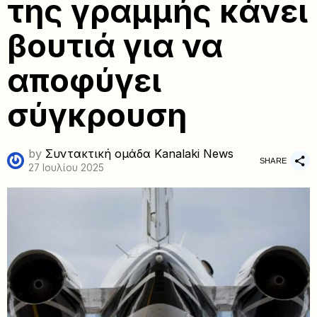
της γραμμής κάνει
βουτιά για να
αποφύγει
σύγκρουση
by
Συντακτική ομάδα Kanalaki News
SHARE
27 Ιουλίου 2025