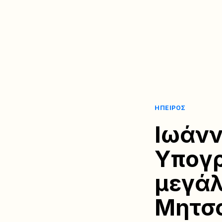
ΉΠΕΙΡΟΣ
Ιωάνν
Υπογρ
μεγάλ
Μητσ