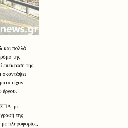
ώ και πολλά
δρόμο της
εί επέκταση της
ι σκοντάψει
ματα είχαν
υ έργου.
ΕΣΠΑ, με
ογραφή της
α με πληροφορίες,