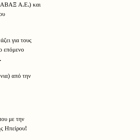
ν ΑΒΑΞ Α.Ε.) και
ου
άζει για τους
ο επόμενο
.
νια) από την
που με την
ς Ηπείρου!