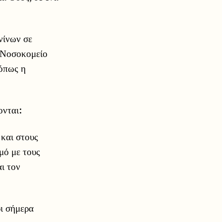
νίνων σε
ό Νοσοκομείο
 όπως η
ονται:
και στους
σμό με τους
ι τον
ι σήμερα