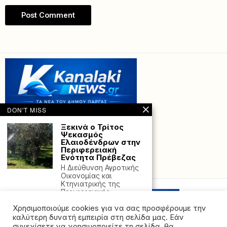
DON'T MISS
Ξεκινά ο Τρίτος
Ψεκασμός
Ελαιοδένδρων στην
Περιφερειακή
Ενότητα Πρέβεζας
Powered with
by Hostville”)
Η Διεύθυνση Αγροτικής
Οικονομίας και
Κτηνιατρικής της
Περιφερειακής
Ενότητας Πρέβεζας
Χρησιμοποιούμε cookies για να σας προσφέρουμε την
Σημαντικά μηνύματα
καλύτερη δυνατή εμπειρία στη σελίδα μας. Εάν
για τον ρόλο
συνεχίσετε να χρησιμοποιείτε τη σελίδα, θα