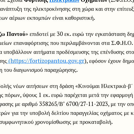
ανάπτυξη της ηλεκτροκίνησης στη χώρα και στην επίτευ
των αέριων εκπομπών είναι καθοριστική.
ζω Παντού
» επιδοτεί με 30 εκ. ευρώ την εγκατάσταση δ
είων επαναφόρτισης που περιλαμβάνονται στα Σ.Φ.Η.Ο.
α υποβάλλουν αιτήματα προδέσμευσης της επένδυσης στ
σης
(https://fortizopantou.gov.gr
), εφόσον έχουν δημο
ξη του διαγωνισμού παραχώρησης.
ολής νέων αιτήσεων στη δράση «Κινούμαι Ηλεκτρικά-β΄
ς πόρων, ύψους 1 εκ. ευρώ παρέχεται μετά την εφαρμογή
ασης με αριθμό 358265/Β’ 6700/27-11-2023, με την οπ
ερών για την υποβολή δελτίου παραγγελίας οχήματος με 
συμφωνητικού χρονομίσθωσης με προκαταβολή.