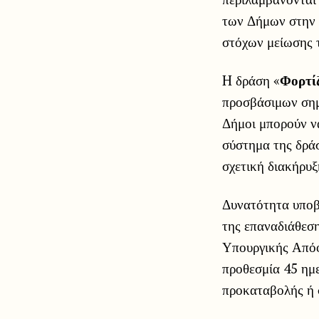
των Δήμων στην 
στόχων μείωσης 
H δράση «
Φορτί
προσβάσιμων σημ
Δήμοι μπορούν ν
σύστημα της δρά
σχετική διακήρυ
Δυνατότητα υποβ
της επαναδιάθεση
Υπουργικής Απόφ
προθεσμία 45 ημ
προκαταβολής ή 