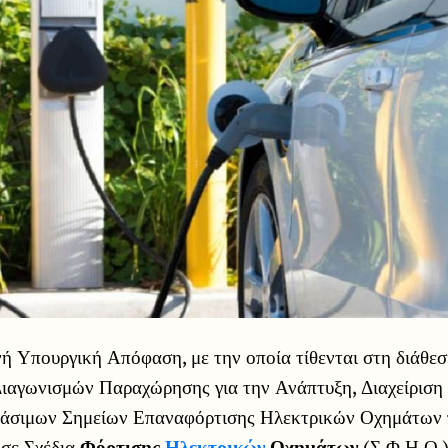
ή Υπουργική Απόφαση, με την οποία τίθενται στη διάθε
ιαγωνισμών Παραχώρησης για την Ανάπτυξη, Διαχείριση 
άσιμων Σημείων Επαναφόρτισης Ηλεκτρικών Οχημάτων
 σε Σχέδια
Φόρτισης
Ηλεκτρικών
Οχημάτων
(Σ.Φ.Η.Ο.)