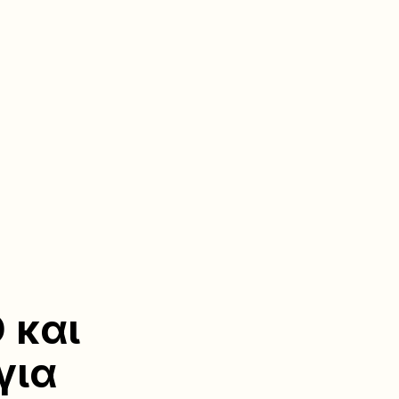
 και
για