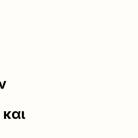
ν
 και