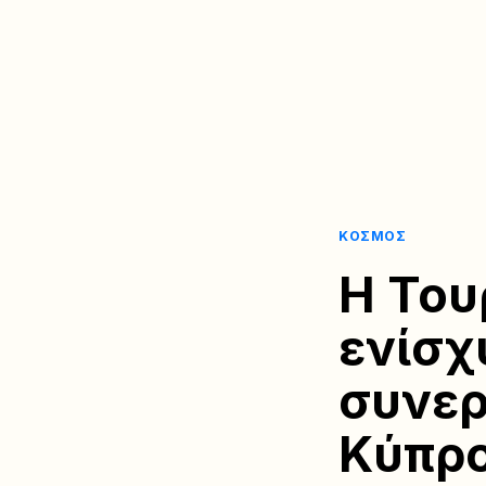
ΚΌΣΜΟΣ
Η Του
ενίσχ
συνερ
Κύπρο