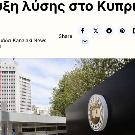
υξη λύσης στο Κυπρ
Share
μάδα Kanalaki News
4