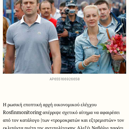
AP655166926658
Η ρωσική εποπτική αρχή οικονομικού ελέγχου
Rosfinmonitoring απέρριψε σχετικό αίτημα να αφαιρέσει
από τον κατάλογο |των «τρομοκρατών και εξτρεμιστών» τον
εκλιπόντα ηγέτη της αντιπολίτευσης Αλεξέι Ναβάλνι παρότι