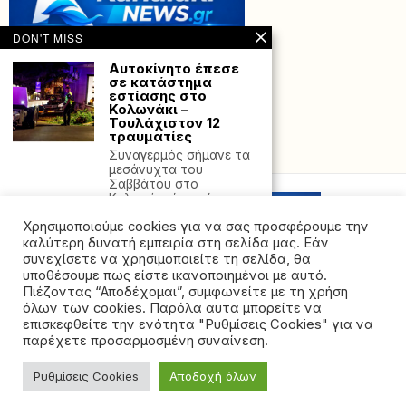
DON'T MISS
Αυτοκίνητο έπεσε
σε κατάστημα
εστίασης στο
Κολωνάκι –
Τουλάχιστον 12
τραυματίες
Powered with
by Hostville”)
Συναγερμός σήμανε τα
μεσάνυχτα του
Σαββάτου στο
Κολωνάκι όταν όχημα
Χρησιμοποιούμε cookies για να σας προσφέρουμε την
Επίδομα 300 ευρώ
αντί για γάλα για
καλύτερη δυνατή εμπειρία στη σελίδα μας. Εάν
τους εργαζόμενους
συνεχίσετε να χρησιμοποιείτε τη σελίδα, θα
του Ο.Τ.Α.-
υποθέσουμε πως είστε ικανοποιημένοι με αυτό.
Αντιδράσεις από
Πιέζοντας “Αποδέχομαι”, συμφωνείτε με τη χρήση
κτηνοτρόφους και
όλων των cookies. Παρόλα αυτα μπορείτε να
γαλακτοβιομηχανίες
©2026 - All rights reserved. Απαγορεύεται ρητά η
επισκεφθείτε την ενότητα "Ρυθμίσεις Cookies" για να
Η απόφαση του
αναδημοσίευση χωρίς προηγούμενη έγγραφη άδεια
παρέχετε προσαρμοσμένη συναίνεση.
Υπουργείου Εσωτερικών
της ιδιοκτήτριας εταιρείας
να αντικαταστήσει την
καθημερινή παροχή
Ρυθμίσεις Cookies
Αποδοχή όλων