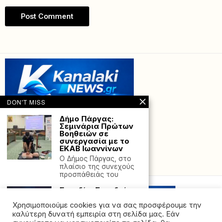
DON'T MISS
Δήμο Πάργας:
Σεμινάρια Πρώτων
Βοηθειών σε
συνεργασία με το
ΕΚΑΒ Ιωαννίνων
Ο Δήμος Πάργας, στο
Powered with
by Hostville”)
πλαίσιο της συνεχούς
προσπάθειάς του
Σουηδία: Σουηδοί
στρατολογούνται
από ξένες δυνάμεις
Χρησιμοποιούμε cookies για να σας προσφέρουμε την
στα μέσα
καλύτερη δυνατή εμπειρία στη σελίδα μας. Εάν
κοινωνικής