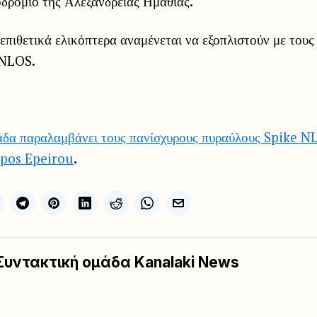
οδρόμιο της Αλεξάνδρειας Ημαθίας.
επιθετικά ελικόπτερα αναμένεται να εξοπλιστούν με του
 NLOS.
δα παραλαμβάνει τους πανίσχυρους πυραύλους Spike N
pos Epeirou
.
Συντακτική ομάδα Kanalaki News