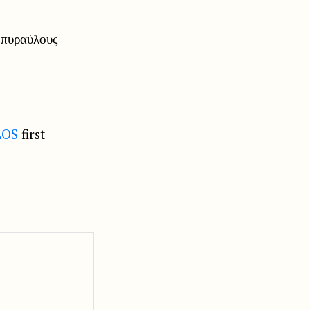
ς πυραύλους
LOS
first