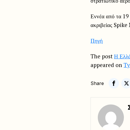
στρατιωτικό αερ
Εννέα από τα 19 
ακριβείας Spike
Πηγή
The post
Η Ελλά
appeared on
Ty
Share