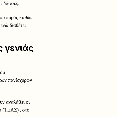
 εδάφους.
χου πυρός καθώς
 ενώ διαθέτει
 γενιάς
του
 των πανίσχυρων
ν αναλάβει οι
ύ (ΤΕΑΣ) , στο