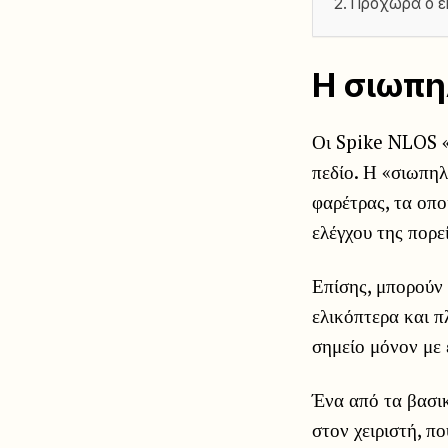
Προχωρά ο ε
Η σιωπη
Οι Spike NLOS «
πεδίο. Η «σιωπηλ
φαρέτρας, τα οπο
ελέγχου της πορε
Επίσης, μπορούν 
ελικόπτερα και π
σημείο μόνον με
Ένα από τα βασικ
στον χειριστή, π