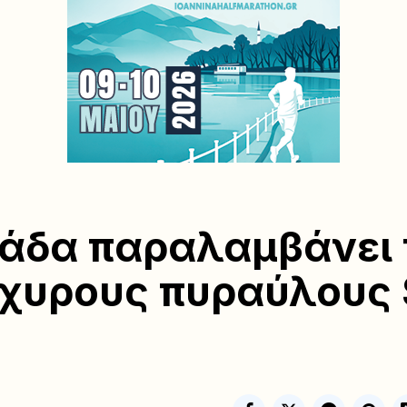
άδα παραλαμβάνει 
χυρους πυραύλους 