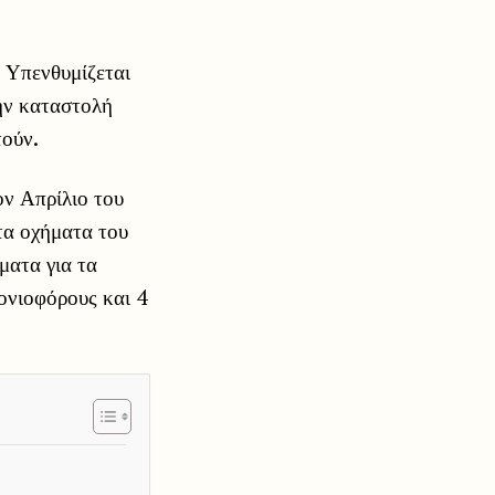
. Υπενθυμίζεται
ην καταστολή
τούν.
ον Απρίλιο του
τα οχήματα του
ματα για τα
ονιοφόρους και 4