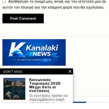
Αποθήκευσε το όνομά μου, email, και τον ιστότοπο μου σε
αυτόν τον πλοηγό για την επόμενη φορά που θα σχολιάσω.
DON'T MISS
Κοινωνικός
Τουρισμός 2026:
Μέχρι πότε οι
ενστάσεις
Powered with
by Hostville”)
Οι ενστάσεις πρέπει να
περιλαμβάνουν σαφή
αιτιολόγηση, σε
συνάφεια με