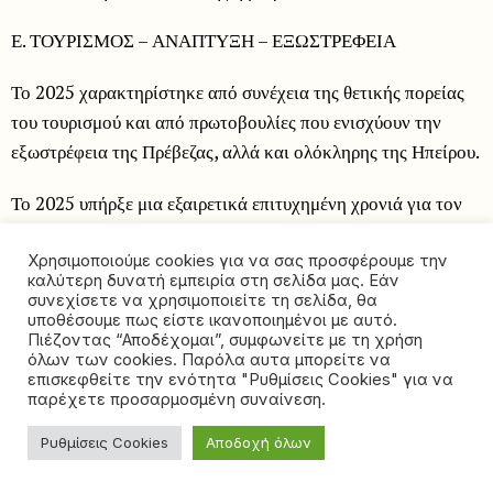
Ε. ΤΟΥΡΙΣΜΟΣ – ΑΝΑΠΤΥΞΗ – ΕΞΩΣΤΡΕΦΕΙΑ
Το 2025 χαρακτηρίστηκε από συνέχεια της θετικής πορείας
του τουρισμού και από πρωτοβουλίες που ενισχύουν την
εξωστρέφεια της Πρέβεζας, αλλά και ολόκληρης της Ηπείρου.
Το 2025 υπήρξε μια εξαιρετικά επιτυχημένη χρονιά για τον
τουρισμό στην Πρέβεζα, αποτέλεσμα συντονισμένων
δράσεων, σκληρής δουλειάς και στοχευμένης στρατηγικής.
Χρησιμοποιούμε cookies για να σας προσφέρουμε την
καλύτερη δυνατή εμπειρία στη σελίδα μας. Εάν
συνεχίσετε να χρησιμοποιείτε τη σελίδα, θα
Ως Αντιπεριφερειάρχης Πρέβεζας, έθεσα ως προτεραιότητα
υποθέσουμε πως είστε ικανοποιημένοι με αυτό.
Πιέζοντας “Αποδέχομαι”, συμφωνείτε με τη χρήση
την ενίσχυση της εξωστρέφειας του προορισμού μας,
όλων των cookies. Παρόλα αυτα μπορείτε να
παροτρύνοντας και στηρίζοντας τους τοπικούς
επισκεφθείτε την ενότητα "Ρυθμίσεις Cookies" για να
παρέχετε προσαρμοσμένη συναίνεση.
επιχειρηματίες του τουρισμού να συμμετέχουν δυναμικά στις
διεθνείς τουριστικές εκθέσεις όπου συμμετείχε η Περιφέρεια
Ρυθμίσεις Cookies
Αποδοχή όλων
Ηπείρου. Η παρουσία μας ως Ήπειρος σε κορυφαίες
διοργανώσεις, όπως η World Travel Market στο Λονδίνο, η