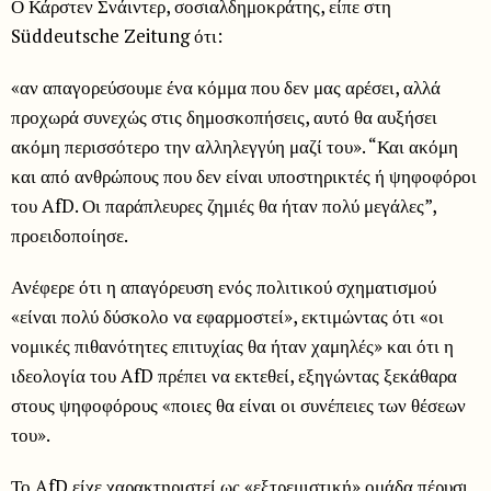
Ο Κάρστεν Σνάιντερ, σοσιαλδημοκράτης, είπε στη
Süddeutsche Zeitung ότι:
«αν απαγορεύσουμε ένα κόμμα που δεν μας αρέσει, αλλά
προχωρά συνεχώς στις δημοσκοπήσεις, αυτό θα αυξήσει
ακόμη περισσότερο την αλληλεγγύη μαζί του». “Και ακόμη
και από ανθρώπους που δεν είναι υποστηρικτές ή ψηφοφόροι
του AfD. Οι παράπλευρες ζημιές θα ήταν πολύ μεγάλες”,
προειδοποίησε.
Ανέφερε ότι η απαγόρευση ενός πολιτικού σχηματισμού
«είναι πολύ δύσκολο να εφαρμοστεί», εκτιμώντας ότι «οι
νομικές πιθανότητες επιτυχίας θα ήταν χαμηλές» και ότι η
ιδεολογία του AfD πρέπει να εκτεθεί, εξηγώντας ξεκάθαρα
στους ψηφοφόρους «ποιες θα είναι οι συνέπειες των θέσεων
του».
Το AfD είχε χαρακτηριστεί ως «εξτρεμιστική» ομάδα πέρυσι