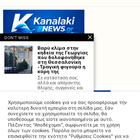
DON'T MISS
Βαρύ κλίμα στην
κηδεία της Γεωργίας
που δολοφονήθηκε
στη Θεσσαλονίκη
-Τραγική φιγούρα η
κόρη της
Powered with
by Hostville”)
Σε κατάσταση σοκ,
αλλά και απέραντης
θλίψης, συγγενείς και
φίλοι
Χρησιμοποιούμε cookies για να σας προσφέρουμε την
To Iράν αξιολογεί
τις ζημιές στο
καλύτερη δυνατή εμπειρία στη σελίδα μας. Εάν
πυρηνικό του
συνεχίσετε να χρησιμοποιείτε τη σελίδα, θα
πρόγραμμα και
υποθέσουμε πως είστε ικανοποιημένοι με αυτό.
σχεδιάζει
Πιέζοντας “Αποδέχομαι”, συμφωνείτε με τη χρήση
αποκατάσταση των
όλων των cookies. Παρόλα αυτα μπορείτε να
ζημιών
©2026 - All rights reserved. Απαγορεύεται ρητά η
επισκεφθείτε την ενότητα "Ρυθμίσεις Cookies" για να
O επικεφαλής της
αναδημοσίευση χωρίς προηγούμενη έγγραφη άδεια