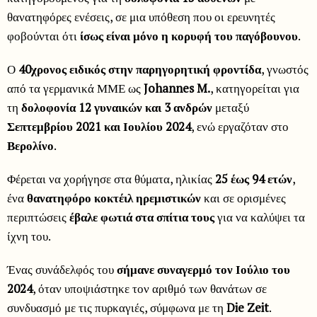
θανατηφόρες ενέσεις, σε μια υπόθεση που οι ερευνητές
φοβούνται ότι
ίσως είναι μόνο η κορυφή του παγόβουνου
.
Ο
40χρονος ειδικός στην παρηγορητική φροντίδα
, γνωστός
από τα γερμανικά ΜΜΕ ως
Johannes M.
, κατηγορείται για
τη
δολοφονία 12 γυναικών και 3 ανδρών
μεταξύ
Σεπτεμβρίου 2021 και Ιουλίου 2024
, ενώ εργαζόταν στο
Βερολίνο
.
Φέρεται να χορήγησε στα θύματα, ηλικίας
25 έως 94 ετών
,
ένα
θανατηφόρο κοκτέιλ ηρεμιστικών
και σε ορισμένες
περιπτώσεις
έβαλε φωτιά στα σπίτια τους
για να καλύψει τα
ίχνη του.
Ένας συνάδελφός του
σήμανε συναγερμό τον Ιούλιο του
2024
, όταν υποψιάστηκε τον αριθμό των θανάτων σε
συνδυασμό με τις πυρκαγιές, σύμφωνα με τη
Die Zeit
.