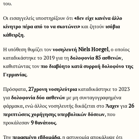
του.
Οι εισαγγελείς υποστηρίζουν ότι
«δεν είχε κανένα άλλο
κίνητρο πέρα από το να σκοτώνει»
και ζητούν
ισόβια
κάθειρξη
.
Η υπόθεση θυμίζει τον
νοσηλευτή Niels Hoegel
, ο οποίος
καταδικάστηκε το 2019 για τη
δολοφονία 85 ασθενών
,
καθιστώντας τον
πιο διαβόητο κατά συρροή δολοφόνο της
Γερμανίας
.
Πρόσφατα,
27χρονη νοσηλεύτρια
καταδικάστηκε το 2023
για
δολοφονία δύο ασθενών
με μη συνταγογραφημένα
φάρμακα, ενώ άλλος νοσηλευτής δικάζεται στο
Άαχεν
για
26
περιπτώσεις χορήγησης υπερβολικών δόσεων
, που
προκάλεσαν
9 θανάτους
.
Την
περασμένη εβδομάδα
, η αστυνομία αποκάλυψε ότι