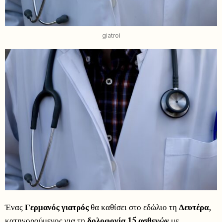
giatroi
Ένας
Γερμανός γιατρός
θα καθίσει στο εδώλιο τη
Δευτέρα
,
κατηγορούμενος για τη
δολοφονία 15 ασθενών
με