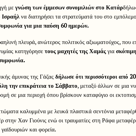
ηγή με
γνώση των έμμεσων συνομιλιών στο Κατάρ
δήλω
υ Ισραήλ
να διατηρήσει τα στρατεύματά του στο εμπόλεμ
συμφωνία για μια παύση 60 ημερών.
αηλινή πλευρά, ανώτερος πολιτικός αξιωματούχος, που ε
νυμίας κατηγόρησε
τους μαχητές της Χαμάς
για
σκόπιμη
 συμφωνία.
τικής άμυνας της Γάζας
δήλωσε ότι περισσότεροι από 2
όλη την επικράτεια το Σάββατο
, μεταξύ άλλων σε μια ν
ομή σε μια περιοχή όπου βρίσκουν καταφύγιο οι εκτοπισμ
 πτώματα καλυμμένα με λευκά πλαστικά σεντόνια μεταφέ
ρ στην Χαν Γιούνις ενώ οι τραυματίες στη Ράφα μεταφέρ
 γαϊδουριών και φορεία.