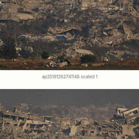
ap25191282741148 scaled 1