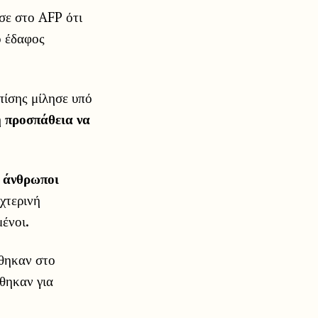
σε στο AFP ότι
ο έδαφος
πίσης μίλησε υπό
 προσπάθεια να
0 άνθρωποι
υχτερινή
ένοι.
ρθηκαν στο
θηκαν για