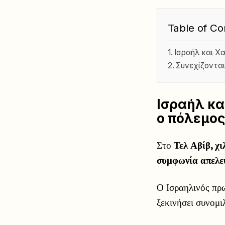
Table of Co
Ισραήλ και Χ
Συνεχίζονται
Ισραήλ κα
ο πόλεμος
Στο
Τελ Αβίβ, χ
συμφωνία απελε
Ο Ισραηλινός π
ξεκινήσει συνομι