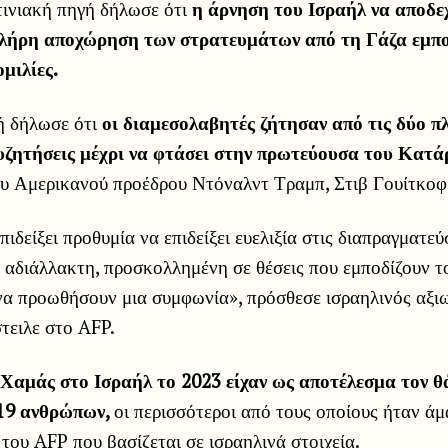
τινιακή πηγή δήλωσε ότι
η άρνηση του Ισραήλ να αποδε
πλήρη αποχώρηση των στρατευμάτων από τη Γάζα εμπο
μιλίες.
ή δήλωσε ότι
οι διαμεσολαβητές ζήτησαν από τις δύο π
υζητήσεις μέχρι να φτάσει στην πρωτεύουσα του Κατάρ
υ Αμερικανού προέδρου Ντόναλντ Τραμπ, Στιβ Γουίτκοφ
πιδείξει προθυμία να επιδείξει ευελιξία στις διαπραγματεύ
 αδιάλλακτη, προσκολλημένη σε θέσεις που εμποδίζουν τ
να προωθήσουν μια συμφωνία», πρόσθεσε ισραηλινός αξι
τειλε στο AFP.
 Χαμάς στο Ισραήλ το 2023 είχαν ως αποτέλεσμα τον θ
219 ανθρώπων,
οι περισσότεροι από τους οποίους ήταν ά
του AFP που βασίζεται σε ισραηλινά στοιχεία.