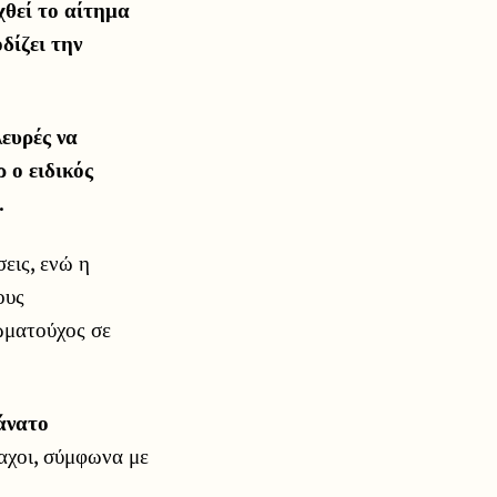
χθεί το αίτημα
δίζει την
λευρές να
 ο ειδικός
.
σεις, ενώ η
ους
ωματούχος σε
άνατο
μαχοι, σύμφωνα με