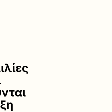
ιλίες
ι
νται
υξη