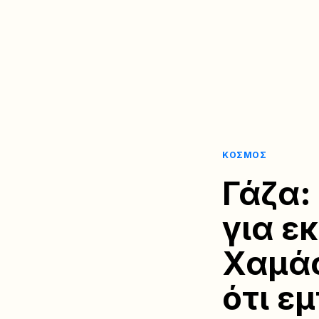
ΚΌΣΜΟΣ
Γάζα:
για εκ
Χαμά
ότι ε