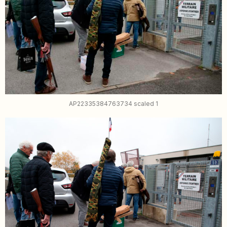
AP22335384763734 scaled 1