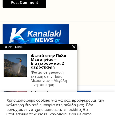
DON'T MISS
Φωτιά στην Πύλο
Μεσσηνίας –
Επιχειρούν και 2
αεροσκάφη
Φωτιά σε γεωργική
έκταση στην Πύλο
Powered with
by Hostville”)
Μεσσηνίας – Μεγάλη
κινητοποίηση
Ινδονησία:
Εκκενώνονται
Χρησιμοποιούμε cookies για να σας προσφέρουμε την
περιοχές και κλείνει
αεροδρόμιο έπειτα
καλύτερη δυνατή εμπειρία στη σελίδα μας. Εάν
από έκρηξη
συνεχίσετε να χρησιμοποιείτε τη σελίδα, θα
ηφαιστείου –
υποθέσουμε πως είστε ικανοποιημένοι με αυτό.