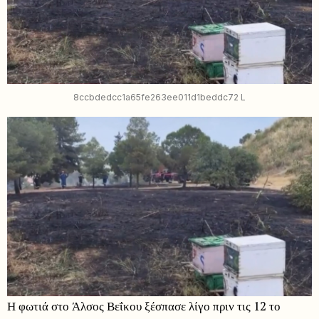
8ccbdedcc1a65fe263ee011d1beddc72 L
Η φωτιά στο Άλσος Βεΐκου ξέσπασε λίγο πριν τις 12 το