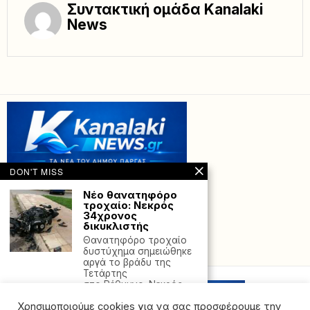
Συντακτική ομάδα Kanalaki
News
DON'T MISS
Νέο θανατηφόρο
τροχαίο: Νεκρός
34χρονος
δικυκλιστής
Θανατηφόρο τροχαίο
Powered with
by Hostville”)
δυστύχημα σημειώθηκε
αργά το βράδυ της
Τετάρτης
στο Ρέθυμνο. Νεκρός
ΕΕ: Ο Ριμάντας
Χρησιμοποιούμε cookies για να σας προσφέρουμε την