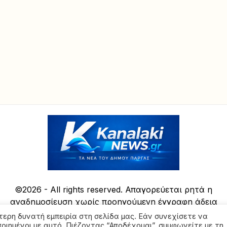
©2026 - All rights reserved. Απαγορεύεται ρητά η
αναδημοσίευση χωρίς προηγούμενη έγγραφη άδεια
της ιδιοκτήτριας εταιρείας
τερη δυνατή εμπειρία στη σελίδα μας. Εάν συνεχίσετε να
ποιημένοι με αυτό. Πιέζοντας “Αποδέχομαι”, συμφωνείτε με τη