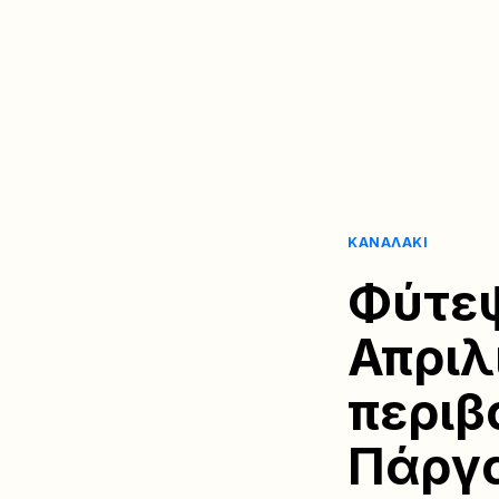
ΚΑΝΑΛΆΚΙ
Φύτεψ
Απριλ
περιβ
Πάργ