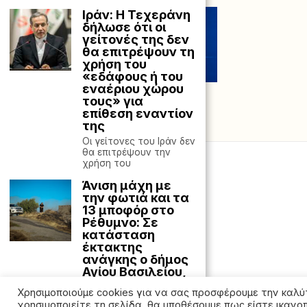
Ιράν: Η Τεχεράνη
δήλωσε ότι οι
γείτονές της δεν
θα επιτρέψουν τη
χρήση του
«εδάφους ή του
εναέριου χώρου
τους» για
επίθεση εναντίον
της
Οι γείτονες του Ιράν δεν
θα επιτρέψουν την
χρήση του
Άνιση μάχη με
την φωτιά και τα
13 μποφόρ στο
Ρέθυμνο: Σε
κατάσταση
έκτακτης
ανάγκης ο δήμος
Αγίου Βασιλείου,
«112» για νέο
Χρησιμοποιούμε cookies για να σας προσφέρουμε την καλύ
μέτωπο
χρησιμοποιείτε τη σελίδα, θα υποθέσουμε πως είστε ικανο