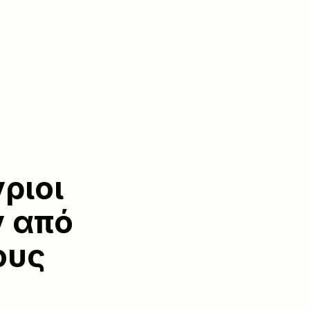
ριοι
 από
ους