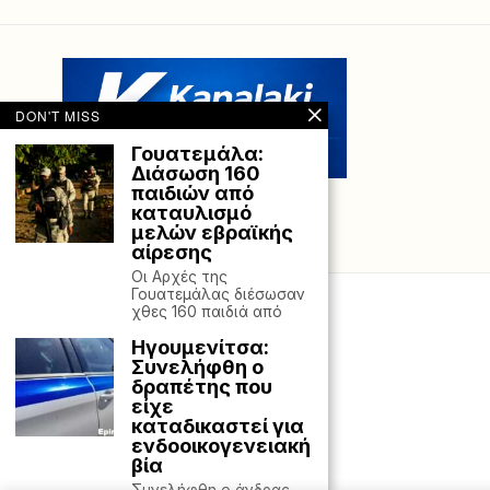
DON'T MISS
Γουατεμάλα:
Διάσωση 160
παιδιών από
καταυλισμό
μελών εβραϊκής
αίρεσης
Οι Αρχές της
Γουατεμάλας διέσωσαν
χθες 160 παιδιά από
Ηγουμενίτσα:
Συνελήφθη ο
δραπέτης που
είχε
καταδικαστεί για
ενδοοικογενειακή
βία