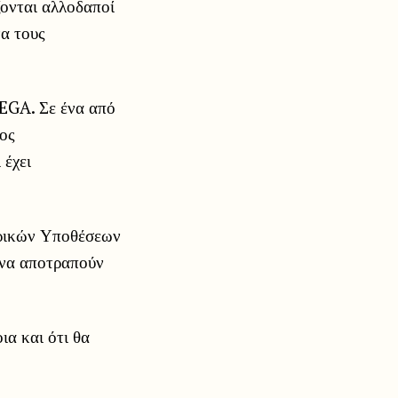
ζονται αλλοδαποί
α τους
MEGA. Σε ένα από
νος
 έχει
ερικών Υποθέσεων
 να αποτραπούν
ια και ότι θα