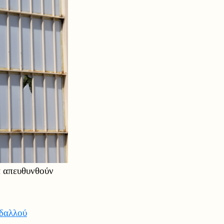
α απευθυνθούν
δαλλού