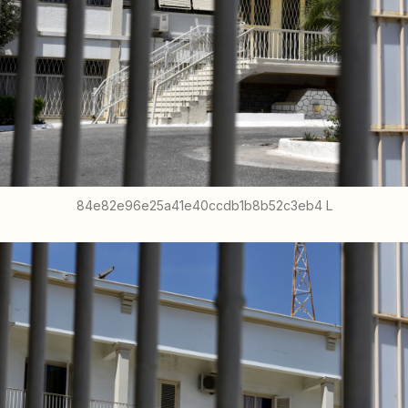
84e82e96e25a41e40ccdb1b8b52c3eb4 L