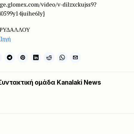
nge.glomex.com/video/v-dilzxckujss9?
40599y14juihe6ly}
ΟΡΥΔΑΛΛΟΥ
Πηγή
Συντακτική ομάδα Kanalaki News