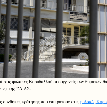
κά στις φυλακές Κορυδαλλού οι συγγενείς των θυμάτων θ
ους» της ΕΛ.ΑΣ.
ις συνθήκες κράτησης που επικρατούν στις
φυλακές Κορυ