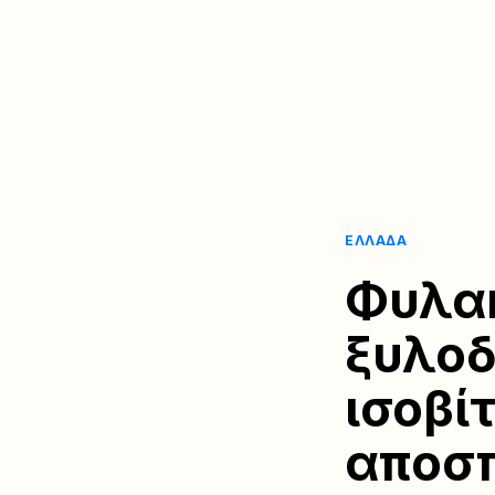
ΕΛΛΆΔΑ
Φυλακ
ξυλοδ
ισοβί
αποσπ