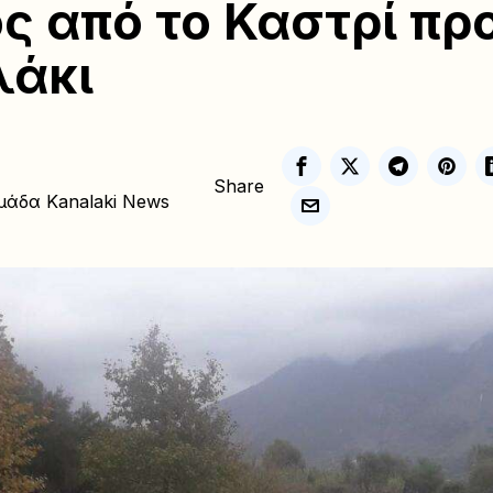
ς από το Καστρί πρ
λάκι
Share
μάδα Kanalaki News