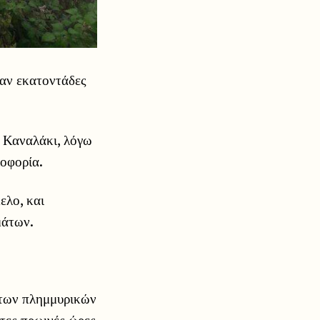
σαν εκατοντάδες
 Καναλάκι, λόγω
οφορία.
ελο, και
μάτων.
 των πλημμυρικών
ώτες πρωινές ώρες