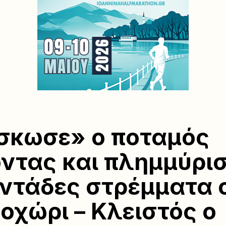
σκωσε» ο ποταμός
ντας και πλημμύρι
ντάδες στρέμματα 
οχώρι – Κλειστός ο