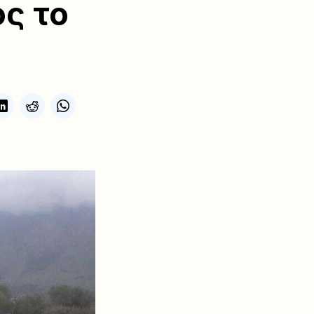
ος το