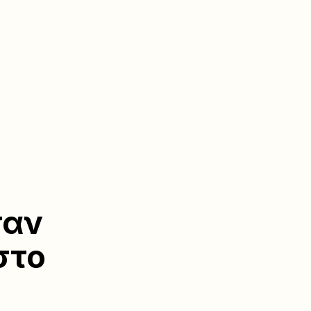
σαν
στο