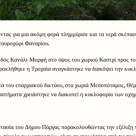
ντας για μια ακόμη φορά πλημμύρισε και τα νερά σκέπα
ταυροχώρι Φαναρίου.
οδός Κανάλι-Μορφή στο ύψος του χωριού Καστρί προς το
ροκλήθηκε η Τροχαία αναγκάστηκε να διακόψει την κυκλ
α του επαρχιακού δικτύου, στα χωριά Μεσοπόταμος, Θέμ
στήματα χρειάστηκε να διακοπεί η κυκλοφορία των οχη
τασία του Δήμου Πάργας παρακολουθώντας την εξέλιξη
 σύνολο των υπηρεσιών, είναι σε ετοιμότητα από τις πρ