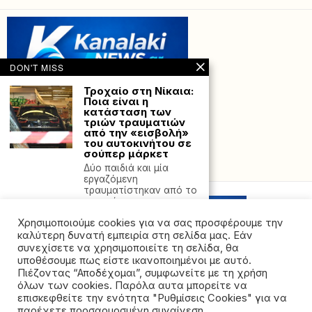
DON'T MISS
Τροχαίο στη Νίκαια:
Ποια είναι η
κατάσταση των
τριών τραυματιών
από την «εισβολή»
του αυτοκινήτου σε
σούπερ μάρκετ
Powered with
by Hostville”)
Δύο παιδιά και μία
εργαζόμενη
τραυματίστηκαν από το
τροχαίο στη
Χρησιμοποιούμε cookies για να σας προσφέρουμε την
Θεσσαλονίκη:
Εμφανίστηκε στα
καλύτερη δυνατή εμπειρία στη σελίδα μας. Εάν
Δικαστήρια ο
συνεχίσετε να χρησιμοποιείτε τη σελίδα, θα
δεύτερος φίλος του
υποθέσουμε πως είστε ικανοποιημένοι με αυτό.
Κλεομένη που ήταν
Πιέζοντας “Αποδέχομαι”, συμφωνείτε με τη χρήση
παρών στη
όλων των cookies. Παρόλα αυτα μπορείτε να
δολοφονία του
©2026 - All rights reserved. Απαγορεύεται ρητά η
επισκεφθείτε την ενότητα "Ρυθμίσεις Cookies" για να
Ενώπιον των
αναδημοσίευση χωρίς προηγούμενη έγγραφη άδεια
παρέχετε προσαρμοσμένη συναίνεση.
δικαστικών Αρχών