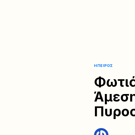
ΉΠΕΙΡΟΣ
Φωτιά
Άμεση
Πυροσ