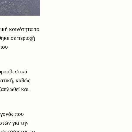
ική κοινότητα το
ηκε σε περιοχή
 που
υροσβεστικά
ιστική, καθώς
ξαπλωθεί και
εγονός που
στών για την
 εξετάζοντας το