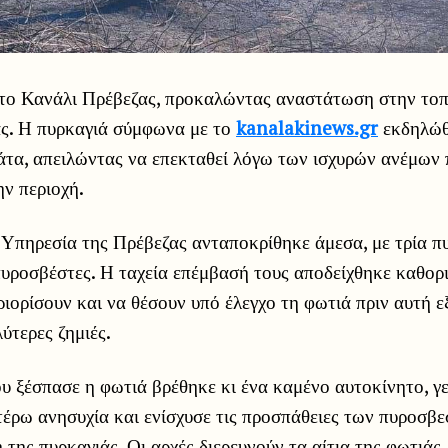
το Κανάλι Πρέβεζας, προκαλώντας αναστάτωση στην τοπ
ας. Η πυρκαγιά σύμφωνα με το
kanalakinews.gr
εκδηλώθ
άτα, απειλώντας να επεκταθεί λόγω των ισχυρών ανέμων
ν περιοχή.
Υπηρεσία της Πρέβεζας ανταποκρίθηκε άμεσα, με τρία π
πυροσβέστες. Η ταχεία επέμβασή τους αποδείχθηκε καθορ
ιορίσουν και να θέσουν υπό έλεγχο τη φωτιά πριν αυτή ε
ύτερες ζημιές.
υ ξέσπασε η φωτιά βρέθηκε κι ένα καμένο αυτοκίνητο, γ
έρω ανησυχία και ενίσχυσε τις προσπάθειες των πυροσβε
της πυρκαγιάς. Οι αρχές διερευνούν τα αίτια της φωτιάς,