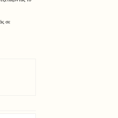
άς σε