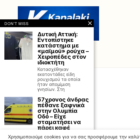
DON'T MISS
Δυτική Αττική:
Εντοπίστηκε
κατάστημα με
«μαϊμού» ρούχα –
Χειροπέδες στον
ιδιοκτήτη
Κατασχέθηκαν
εκατοντάδες είδη
ρουχισμού τα οποία
ήταν απομίμιση
γνησίων. Στη
57χρονος άνδρας
πέθανε ξαφνικά
στην Ολυμπία
Οδό – Είχε
σταματήσει να
πάρει καφέ
Ένας 57χρονος έφυγε
Χρησιμοποιούμε cookies για να σας προσφέρουμε την καλύ
αιφνίδια από τη ζωή