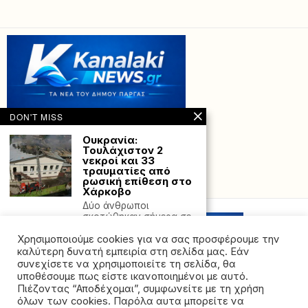
DON'T MISS
Ουκρανία:
Τουλάχιστον 2
νεκροί και 33
τραυματίες από
ρωσική επίθεση στο
Powered with
by Hostville”)
Χάρκοβο
Δύο άνθρωποι
σκοτώθηκαν σήμερα σε
ρωσική επίθεση στην
Χρησιμοποιούμε cookies για να σας προσφέρουμε την
ανατολική Ουκρανία
καλύτερη δυνατή εμπειρία στη σελίδα μας. Εάν
Jerusalem Post:
συνεχίσετε να χρησιμοποιείτε τη σελίδα, θα
Ξεπαγώνουν οι
υποθέσουμε πως είστε ικανοποιημένοι με αυτό.
διαπραγματεύσεις –
Πιέζοντας “Αποδέχομαι”, συμφωνείτε με τη χρήση
«Κοντά σε συνολική
όλων των cookies. Παρόλα αυτα μπορείτε να
συμφωνία για Γάζα»
©2026 - All rights reserved. Απαγορεύεται ρητά η