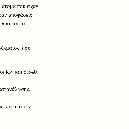
α άτομα που είχαν
ύσαν αποφάσεις
όδου και τα
γέλματος, που
οπίων και 8.540
 κατανάλωσης,
ος και από την