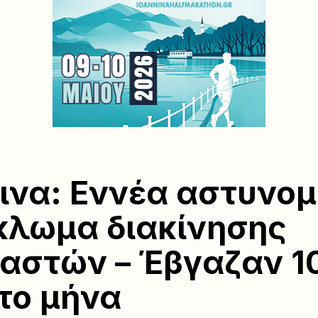
να: Εννέα αστυνομ
κλωμα διακίνησης
αστών – Έβγαζαν 1
το μήνα