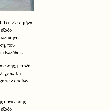
000 ευρώ το μήνα,
 έξοδο
ταλλοπηγής
ηση, που
ου Ελλάδος.
γάνωσης, μεταξύ
λέγχου. Στη
αξύ των οποίων
ης οργάνωσης
-έξοδο