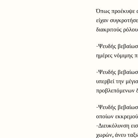
Όπως προέκυψε α
είχαν συγκροτήσε
διακριτούς ρόλο
-Ψευδής βεβαίωση
ημέρες νόμιμης π
-Ψευδής βεβαίωσ
υπερβεί την μέγι
προβλεπόμενων δ
-Ψευδής βεβαίωσ
οποίων εκκρεμού
-Διευκόλυνση ει
χωρών, άνευ ταξι