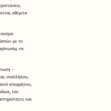
εριπτώσεις
οντας αθέμιτα
οποίησε
δαπών με το
οργάνωσης να
πτωση –
ίας υπαλλήλου,
ακού απορρήτου,
δικα, του
στηριότητες και