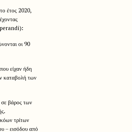
το έτος 2020,
 έχοντας
operandi):
ώνονται οι 90
που είχαν ήδη
ην καταβολή των
 σε βάρος των
ής.
ηκόων τρίτων
ου – εισόδου από