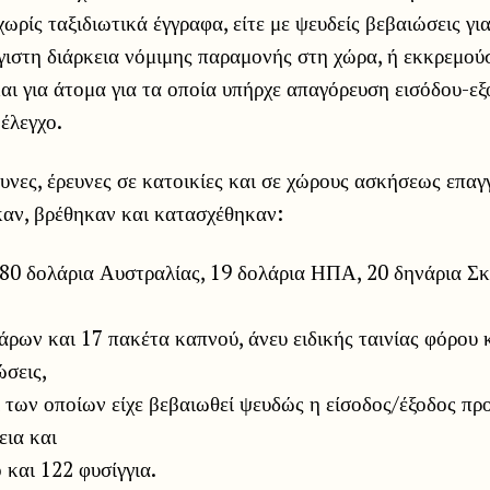
χωρίς ταξιδιωτικά έγγραφα, είτε με ψευδείς βεβαιώσεις γι
γιστη διάρκεια νόμιμης παραμονής στη χώρα, ή εκκρεμο
αι για άτομα για τα οποία υπήρχε απαγόρευση εισόδου-εξ
έλεγχο.
υνες, έρευνες σε κατοικίες και σε χώρους ασκήσεως επαγ
αν, βρέθηκαν και κατασχέθηκαν:
380 δολάρια Αυστραλίας, 19 δολάρια ΗΠΑ, 20 δηνάρια Σκ
άρων και 17 πακέτα καπνού, άνευ ειδικής ταινίας φόρου
ώσεις,
ί των οποίων είχε βεβαιωθεί ψευδώς η είσοδος/έξοδος πρ
εια και
 και 122 φυσίγγια.