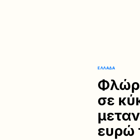
ΕΛΛΆΔΑ
Φλώρι
σε κύ
μεταν
ευρώ 