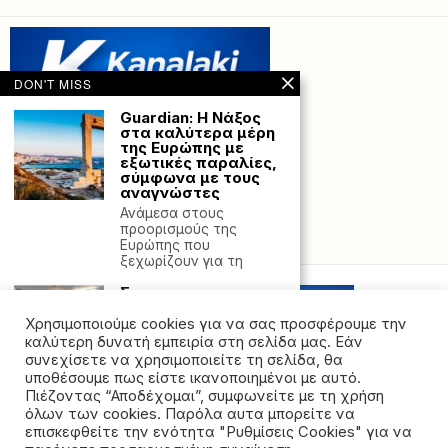
DON'T MISS
Guardian: H Νάξος
στα καλύτερα μέρη
της Ευρώπης με
εξωτικές παραλίες,
σύμφωνα με τους
αναγνώστες
Ανάμεσα στους
προορισμούς της
Powered with
by Hostville”)
Ευρώπης που
ξεχωρίζουν για τη
Στον
Αντιπεριφερειάρχη
Πρέβεζας κ. Στράτο
Χρησιμοποιούμε cookies για να σας προσφέρουμε την
Ιωάννου το Δ.Σ του
καλύτερη δυνατή εμπειρία στη σελίδα μας. Εάν
Συνδέσμου
συνεχίσετε να χρησιμοποιείτε τη σελίδα, θα
Συρρακιωτών
υποθέσουμε πως είστε ικανοποιημένοι με αυτό.
Πρέβεζας
Πιέζοντας “Αποδέχομαι”, συμφωνείτε με τη χρήση
Εθιμοτυπική συνάντηση
όλων των cookies. Παρόλα αυτα μπορείτε να
©2026 - All rights reserved. Απαγορεύεται ρητά η
με τον
επισκεφθείτε την ενότητα "Ρυθμίσεις Cookies" για να
Αντιπεριφερειάρχη
αναδημοσίευση χωρίς προηγούμενη έγγραφη άδεια