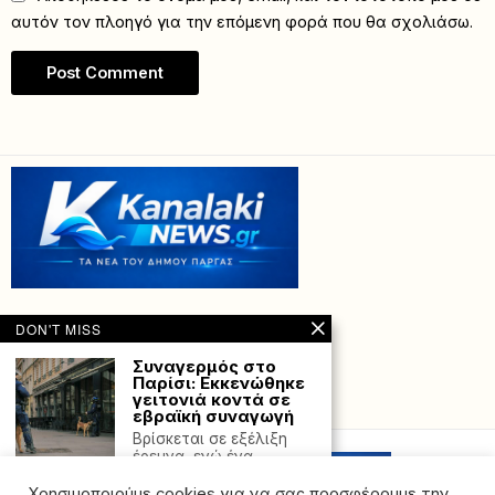
αυτόν τον πλοηγό για την επόμενη φορά που θα σχολιάσω.
DON'T MISS
Συναγερμός στο
Παρίσι: Εκκενώθηκε
γειτονιά κοντά σε
Powered with
by Hostville”)
εβραϊκή συναγωγή
Βρίσκεται σε εξέλιξη
έρευνα, ενώ ένα
«στρατιωτικό όπλο»
εντοπίστηκε σε
Χρησιμοποιούμε cookies για να σας προσφέρουμε την