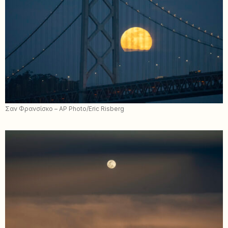
Σαν Φρανσίσκο – AP Photo/Eric Risberg