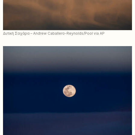
Δυτική Σαχάρα – Andrew Caballero-Reynolds/Pool via AP