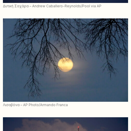
Δυτική Σαχάρα – Andrew Caballero-Reynolds/Pool via AP
Λισαβόνα – AP Photo/Armando Franca