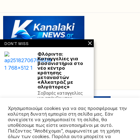
DON'T MISS
Φλόριντα:
Καταγγελίες για
βασανιστήρια στο
νέο κέντρο
κράτησης
μεταναστών
«Αλκατράζ με
Powered with
by Hostville”)
αλιγάτορες»
Σοβαρές καταγγελίες
για απάνθρωπες
συνθήκες κράτησης,
Χρησιμοποιούμε cookies για να σας προσφέρουμε την
σωματική κακοποίηση
και παραβίαση
καλύτερη δυνατή εμπειρία στη σελίδα μας. Εάν
συνεχίσετε να χρησιμοποιείτε τη σελίδα, θα
Ζευγάρι βίασε
υποθέσουμε πως είστε ικανοποιημένοι με αυτό.
12χρονη – Σοκάρει η
Πιέζοντας “Αποδέχομαι”, συμφωνείτε με τη χρήση
καταγγελία του
όλων των cookies. Παρόλα αυτα μπορείτε να
36χρονου πατέρα
©2026 - All rights reserved. Απαγορεύεται ρητά η