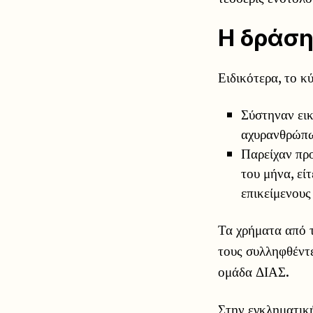
Η δράση
Ειδικότερα, το κ
Σύστηναν εικ
αχυρανθρώπω
Παρείχαν προ
του μήνα, εί
επικείμενους
Τα χρήματα από τ
τους συλληφθέντ
ομάδα ΔΙΑΣ.
Στην εγκληματική