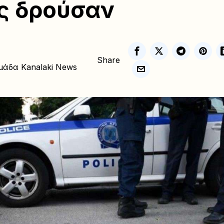
ς δρούσαν
Share
μάδα Kanalaki News