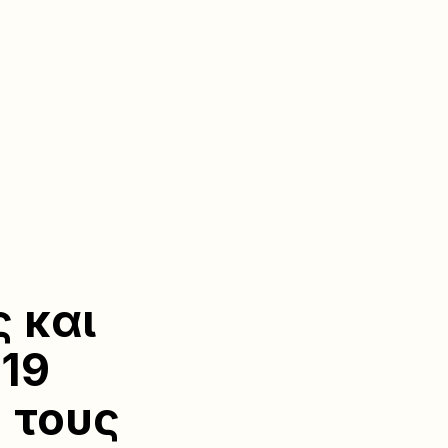
 και
19
 τους