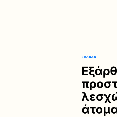
ΕΛΛΆΔΑ
Εξάρ
προστ
λεσχώ
άτομα