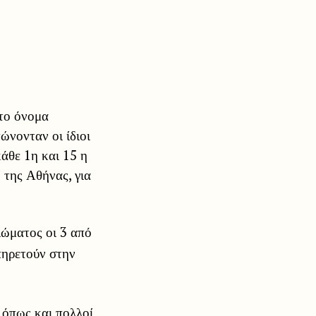
στο όνομα
νονταν οι ίδιοι
άθε 1η και 15 η
 της Αθήνας, για
λώματος οι 3 από
πηρετούν στην
 όπως και πολλοί