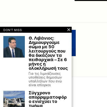
DON'T MISS
Θ. Λιβάνιος:
Δημιουργούμε
σώμα με 50
λειτουργούς που
θα δικάζουν τα
πειθαρχικά – Σε 6
μήνες η
ολοκλήρωσή τους
Για τις λιμνάζουσες
υποθέσεις δημοσίων
υπαλλήλων που ενώ
είναι επίορκοι
Σύγχρονο
απορριμματοφόρ
ο ενισχύει το
τμήμα