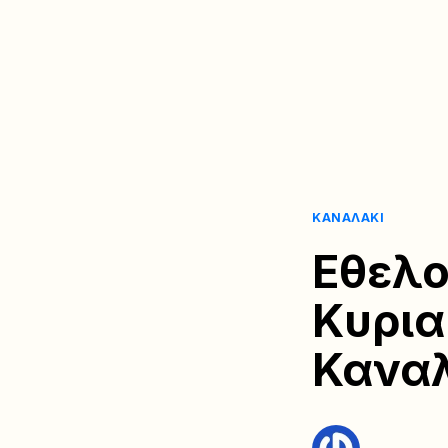
ΚΑΝΑΛΆΚΙ
Εθελο
Κυρια
Κανα