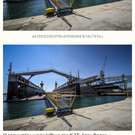
de255f02d03f18c6f598d961b14c797a L
Ο τραυματίας μεταφέρθηκε στο ΚΑΤ, όπου θα του