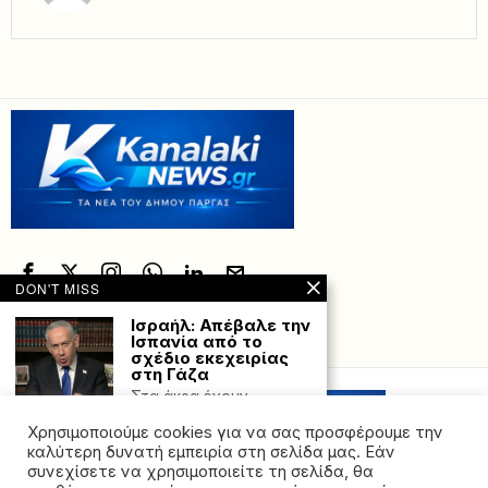
DON'T MISS
Ισραήλ: Απέβαλε την
Ισπανία από το
Powered with
by Hostville”)
σχέδιο εκεχειρίας
στη Γάζα
Στα άκρα έχουν
οδηγηθεί οι σχέσεις
Χρησιμοποιούμε cookies για να σας προσφέρουμε την
Ισπανίας – Ισραήλ. Ο
καλύτερη δυνατή εμπειρία στη σελίδα μας. Εάν
Από 24 έως 26
συνεχίσετε να χρησιμοποιείτε τη σελίδα, θα
Μαΐου, οι