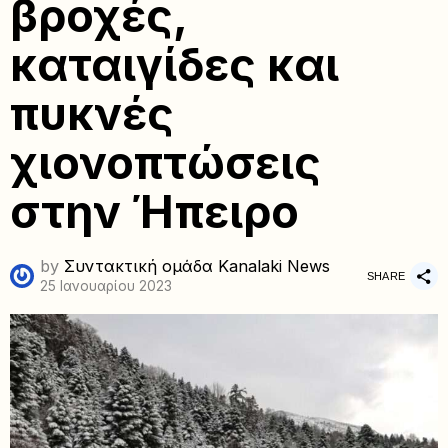
βροχές,
καταιγίδες και
πυκνές
χιονοπτώσεις
στην Ήπειρο
by
Συντακτική ομάδα Kanalaki News
SHARE
25 Ιανουαρίου 2023