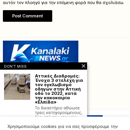
αυτόν τον πλοηγό για την επόμενη φορά που θα σχολιάσω.
DON'T MISS
Αττικές Διαδρομές:
Ένοχα 3 στελέχη για
τον εγκλωβισμό
οδηγών στην Αττική
οδό το 2022, κατά
την κακοκαιρία
«Ελπίδα»
Powered with
by Hostville”)
Το δικαστήριο αθώωσε
τρεις κατηγορούμενους,
δύο από την εταιρεία
«Αττική
Χρησιμοποιούμε cookies για να σας προσφέρουμε την