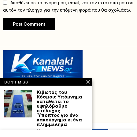
Αποθήκευσε το όνομά μου, email, και τον ιστότοπο μου σε
αυτόν τον πλοηγό για την επόμενη φορά που θα σχολιάσω.
DON'T MISS
Κιβωτός του
Κόσμου: Υπόμνημα
καταθέτει το
υψηλόβαθμο
στέλεχος –
Ύποπτος για ένα
Powered with
by Hostville”)
κακούργημα κι ένα
πλημμέλημα
Μετά από τρεις
προθεσμίες που έχει