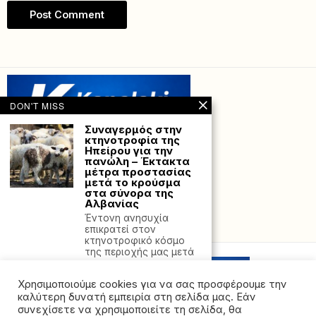
DON'T MISS
Συναγερμός στην
κτηνοτροφία της
Ηπείρου για την
πανώλη – Έκτακτα
μέτρα προστασίας
μετά το κρούσμα
στα σύνορα της
Αλβανίας
Έντονη ανησυχία
Powered with
by Hostville”)
επικρατεί στον
κτηνοτροφικό κόσμο
της περιοχής μας μετά
Προβληματίζουν τα
Χρησιμοποιούμε cookies για να σας προσφέρουμε την
στοιχεία για την
ενδοοικογενειακή
καλύτερη δυνατή εμπειρία στη σελίδα μας. Εάν
βία – Νέο
συνεχίσετε να χρησιμοποιείτε τη σελίδα, θα