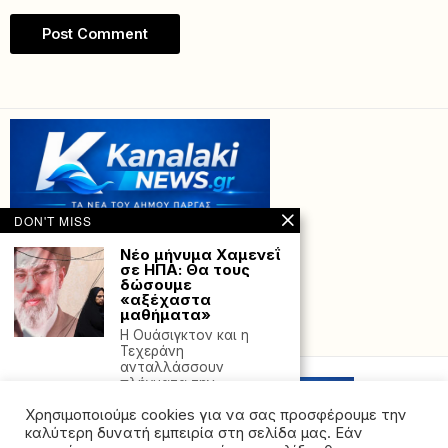
DON'T MISS
Νέο μήνυμα Χαμενεΐ
σε ΗΠΑ: Θα τους
δώσουμε
«αξέχαστα
μαθήματα»
Powered with
by Hostville”)
Η Ουάσιγκτον και η
Τεχεράνη
ανταλλάσσουν
πλήγματα την
τελευταία εβδομάδα,
Χρησιμοποιούμε cookies για να σας προσφέρουμε την
Βούλα: 12χρονη
καλύτερη δυνατή εμπειρία στη σελίδα μας. Εάν
βρέθηκε σε