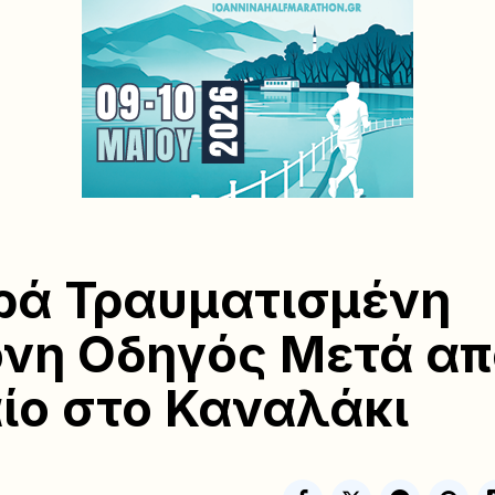
ά Τραυματισμένη
νη Οδηγός Μετά απ
ίο στο Καναλάκι