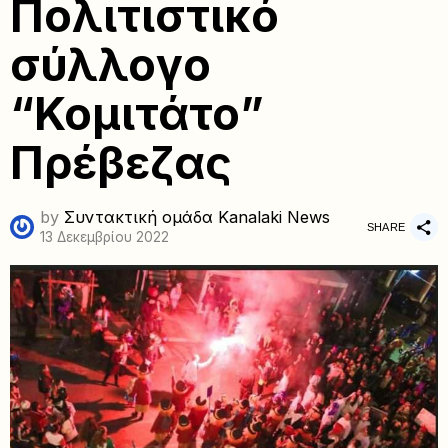
Πολιτιστικό
σύλλογο
“Κομιτάτο”
Πρέβεζας
by
Συντακτική ομάδα Kanalaki News
SHARE
13 Δεκεμβρίου 2022