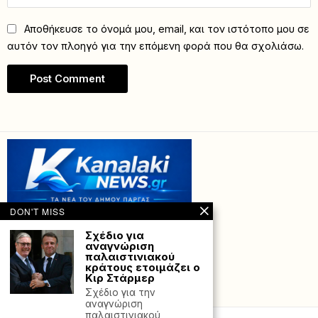
Αποθήκευσε το όνομά μου, email, και τον ιστότοπο μου σε
αυτόν τον πλοηγό για την επόμενη φορά που θα σχολιάσω.
DON'T MISS
Σχέδιο για
αναγνώριση
παλαιστινιακού
κράτους ετοιμάζει ο
Κιρ Στάρμερ
Powered with
by Hostville”)
Σχέδιο για την
αναγνώριση
παλαιστινιακού