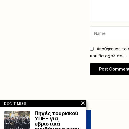
Αποθήκευσε το ό
που θα σχολιάσω.
DON'T MISS
Πηγές τουρκικού
ΥΠΕΞ για
υβριστικά
συνθήματα στην