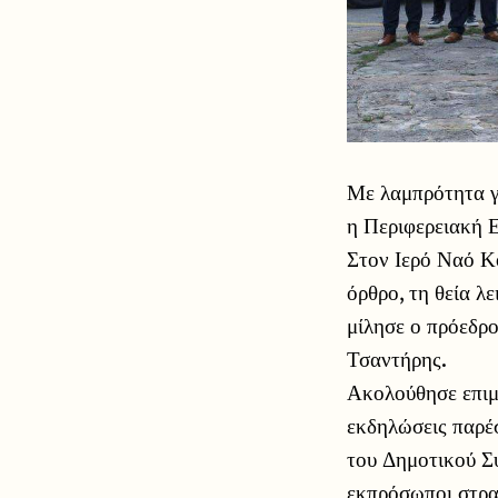
Με λαμπρότητα γ
η Περιφερειακή 
Στον Ιερό Ναό Κ
όρθρο, τη θεία λ
μίλησε ο πρόεδρ
Τσαντήρης.
Ακολούθησε επιμ
εκδηλώσεις παρέ
του Δημοτικού Συ
εκπρόσωποι στρα