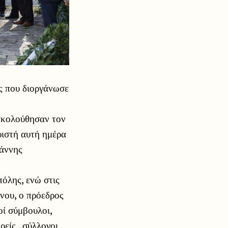
ς που διοργάνωσε
ακολούθησαν τον
ωριστή αυτή ημέρα
άννης
όλης, ενώ στις
νου, ο πρόεδρος
οί σύμβουλοι,
είς , σύλλογοι