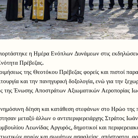
ιορτάστηκε η Ημέρα Ενόπλων Δυνάμεων στις εκδηλώσει
Ενότητα Πρέβεζας.
οιμήσεως της Θεοτόκου Πρέβεζας φορείς και πιστοί παρ
ειτουργία και την πανηγυρική δοξολογία, ενώ για την ξεχ
ος της Ένωσης Αποστράτων Αξιωματικών Αεροπορίας Ιω
νημόσυνη δέηση και κατάθεση στεφάνων στο Ηρώο της π
στησαν μεταξύ άλλων ο αντιπεριφερειάρχης Στράτος Ιωάν
μβουλίου Λεωνίδας Αργυρός, δημοτικοί και περιφερειακ
τιωτικών αρχών και σωμάτων ασφαλείας, απόστρατοι, φορ