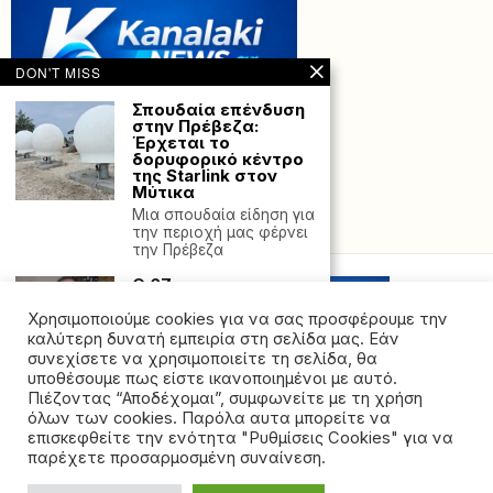
DON'T MISS
Σπουδαία επένδυση
στην Πρέβεζα:
Έρχεται το
δορυφορικό κέντρο
της Starlink στον
Μύτικα
Μια σπουδαία είδηση για
Powered with
by Hostville”)
την περιοχή μας φέρνει
την Πρέβεζα
Ο 67χρονος
Λυράρης Στο
Δικαστήριο Για
Χρησιμοποιούμε cookies για να σας προσφέρουμε την
Πορνογραφία
καλύτερη δυνατή εμπειρία στη σελίδα μας. Εάν
Ανήλικης: Νέα Δίκη
συνεχίσετε να χρησιμοποιείτε τη σελίδα, θα
Με Πρώτη Ιστορική
υποθέσουμε πως είστε ικανοποιημένοι με αυτό.
Καταδίκη
Πιέζοντας “Αποδέχομαι”, συμφωνείτε με τη χρήση
Σε νέα δίκη
όλων των cookies. Παρόλα αυτα μπορείτε να
©2026 - All rights reserved. Απαγορεύεται ρητά η
ενώπιον Μικτού
επισκεφθείτε την ενότητα "Ρυθμίσεις Cookies" για να
Ορκωτού
αναδημοσίευση χωρίς προηγούμενη έγγραφη άδεια
παρέχετε προσαρμοσμένη συναίνεση.
Δικαστηρίου, για το
της ιδιοκτήτριας εταιρείας
αδίκημα της παιδικής