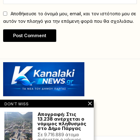
Αποθήκευσε το όνομά μου, email, και τον ιστότοπο μου σε
αυτόν τον πλοηγό για την επόμενη φορά που θα σχολιάσω.
DON'T MISS
Απογραφή: Στις
13.238 ανέρχεται ο
νόμιμος πληθυσμός
στο Δήμο Πάργας
Powered with
by Hostville”)
Σε 9.716.889 άτομα
ανέρχεται ο νόμιμος