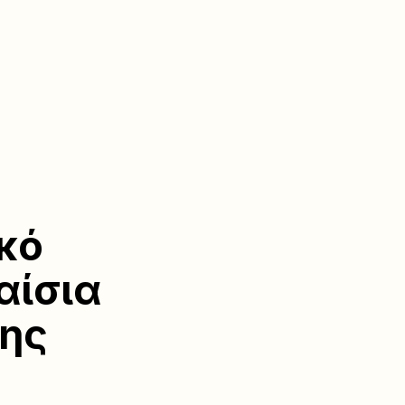
κό
αίσια
ης