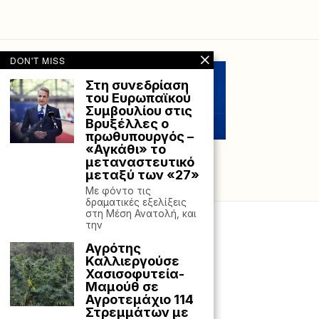
DON'T MISS
Στη συνεδρίαση
του Ευρωπαϊκού
Συμβουλίου στις
Βρυξέλλες ο
πρωθυπουργός –
«Αγκάθι» το
μεταναστευτικό
μεταξύ των «27»
Με φόντο τις
δραματικές εξελίξεις
στη Μέση Ανατολή, και
την
Αγρότης
Καλλιεργούσε
Χασισοφυτεία-
Μαμούθ σε
Αγροτεμάχιο 114
Στρεμμάτων με