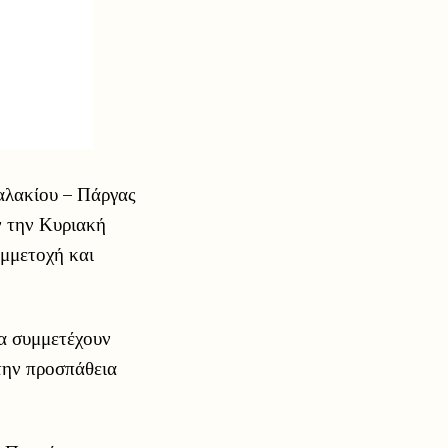
αλακίου – Πάργας
ν την Κυριακή
υμμετοχή και
α συμμετέχουν
 την προσπάθεια