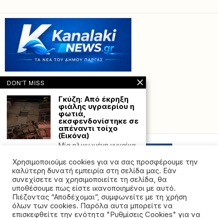
DON'T MISS
Γκύζη: Από έκρηξη
φιάλης υγραερίου η
φωτιά,
εκσφενδονίστηκε σε
Powered with
by Hostville”)
απέναντι τοίχο
(Εικόνα)
Μία ηλικιωμένη γυναίκα
υπέστη ελαφρά
εγκαύματα στη φωτιά
Χρησιμοποιούμε cookies για να σας προσφέρουμε την
στου Γκύζη.
καλύτερη δυνατή εμπειρία στη σελίδα μας. Εάν
συνεχίσετε να χρησιμοποιείτε τη σελίδα, θα
Χανιά: 52 υποθέσεις
υποθέσουμε πως είστε ικανοποιημένοι με αυτό.
παράνομης
Πιέζοντας “Αποδέχομαι”, συμφωνείτε με τη χρήση
οπλοκατοχής σε ένα
όλων των cookies. Παρόλα αυτα μπορείτε να
μόλις 24ωρο
©2026 - All rights reserved. Απαγορεύεται ρητά η
επισκεφθείτε την ενότητα "Ρυθμίσεις Cookies" για να
Σε όλες τις περιπτώσεις