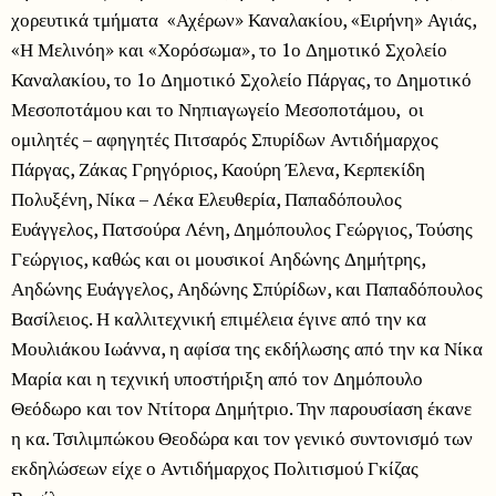
χορευτικά τμήματα «Αχέρων» Καναλακίου, «Ειρήνη» Αγιάς,
«Η Μελινόη» και «Χορόσωμα», το 1ο Δημοτικό Σχολείο
Καναλακίου, το 1ο Δημοτικό Σχολείο Πάργας, το Δημοτικό
Μεσοποτάμου και το Νηπιαγωγείο Μεσοποτάμου, οι
ομιλητές – αφηγητές Πιτσαρός Σπυρίδων Αντιδήμαρχος
Πάργας, Ζάκας Γρηγόριος, Καούρη Έλενα, Κερπεκίδη
Πολυξένη, Νίκα – Λέκα Ελευθερία, Παπαδόπουλος
Ευάγγελος, Πατσούρα Λένη, Δημόπουλος Γεώργιος, Τούσης
Γεώργιος, καθώς και οι μουσικοί Αηδώνης Δημήτρης,
Αηδώνης Ευάγγελος, Αηδώνης Σπύρίδων, και Παπαδόπουλος
Βασίλειος. Η καλλιτεχνική επιμέλεια έγινε από την κα
Μουλιάκου Ιωάννα, η αφίσα της εκδήλωσης από την κα Νίκα
Μαρία και η τεχνική υποστήριξη από τον Δημόπουλο
Θεόδωρο και τον Ντίτορα Δημήτριο. Την παρουσίαση έκανε
η κα. Τσιλιμπώκου Θεοδώρα και τον γενικό συντονισμό των
εκδηλώσεων είχε ο Αντιδήμαρχος Πολιτισμού Γκίζας