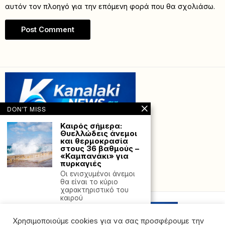
αυτόν τον πλοηγό για την επόμενη φορά που θα σχολιάσω.
DON'T MISS
Καιρός σήμερα:
Θυελλώδεις άνεμοι
και θερμοκρασία
στους 36 βαθμούς –
«Καμπανάκι» για
πυρκαγιές
Οι ενισχυμένοι άνεμοι
Powered with
by Hostville”)
θα είναι το κύριο
χαρακτηριστικό του
καιρού
Έπεσαν οι
Χρησιμοποιούμε cookies για να σας προσφέρουμε την
υπογραφές για το