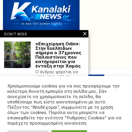
DON'T MISS
«Επιχείρηση Odin»:
Στην Ευελπίδων
σήμερα ο 37χρονος
Παλαιστίνιος που
κατηγορείται για
Powered with
by Hostville”)
ένταξη στην Χαμάς
O άνδρας φέρεται να
κατάγεται από τη
Λωρίδα της Γάζας
Χρησιμοποιούμε cookies για να σας προσφέρουμε την
Με κάβουρα
καλύτερη δυνατή εμπειρία στη σελίδα μας. Εάν
σκότωσε τον
συνεχίσετε να χρησιμοποιείτε τη σελίδα, θα
πατέρα της η
υποθέσουμε πως είστε ικανοποιημένοι με αυτό.
49χρονη –
Πιέζοντας “Αποδέχομαι”, συμφωνείτε με τη χρήση
Ενημέρωσε η ίδια
όλων των cookies. Παρόλα αυτα μπορείτε να
την αστυνομία
©2026 - All rights reserved. Απαγορεύεται ρητά η
επισκεφθείτε την ενότητα "Ρυθμίσεις Cookies" για να
Νέες πληροφορίες
αναδημοσίευση χωρίς προηγούμενη έγγραφη άδεια
παρέχετε προσαρμοσμένη συναίνεση.
έρχονται στο φως για
της ιδιοκτήτριας εταιρείας
την οικογενειακή