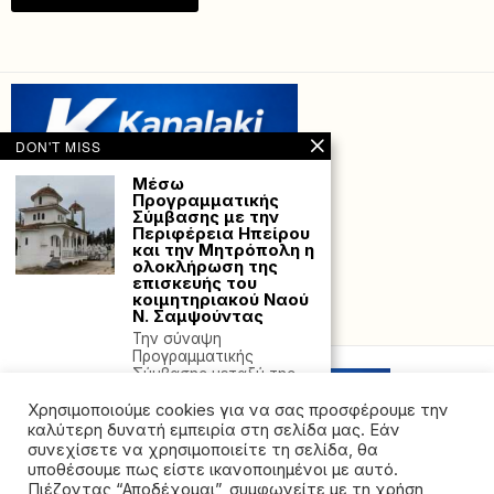
DON'T MISS
Μέσω
Προγραμματικής
Σύμβασης με την
Περιφέρεια Ηπείρου
και την Μητρόπολη η
ολοκλήρωση της
επισκευής του
κοιμητηριακού Ναού
Ν. Σαμψούντας
Powered with
by Hostville”)
Την σύναψη
Προγραμματικής
Σύμβασης μεταξύ της
Περιφέρειας Ηπείρου και
Χρησιμοποιούμε cookies για να σας προσφέρουμε την
της
καλύτερη δυνατή εμπειρία στη σελίδα μας. Εάν
Πρωτομαγιά 2026:
συνεχίσετε να χρησιμοποιείτε τη σελίδα, θα
Για ποιους είναι
υποθέσουμε πως είστε ικανοποιημένοι με αυτό.
αργία – Τι ισχύει για
Πιέζοντας “Αποδέχομαι”, συμφωνείτε με τη χρήση
σούπερ μάρκετ,