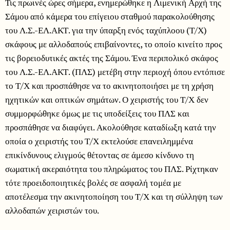
Τις πρωινές ώρες σήμερα, ενημερώθηκε η Λιμενική Αρχή της
Σάμου από κάμερα του επίγειου σταθμού παρακολούθησης
του Λ.Σ.-ΕΛ.ΑΚΤ. για την ύπαρξη ενός ταχύπλοου (Τ/Χ)
σκάφους με αλλοδαπούς επιβαίνοντες, το οποίο κινείτο προς
τις βορειοδυτικές ακτές της Σάμου. Ένα περιπολικό σκάφος
του Λ.Σ.-ΕΛ.ΑΚΤ. (ΠΛΣ) μετέβη στην περιοχή όπου εντόπισε
το Τ/Χ και προσπάθησε να το ακινητοποιήσει με τη χρήση
ηχητικών και οπτικών σημάτων. Ο χειριστής του Τ/Χ δεν
συμμορφώθηκε όμως με τις υποδείξεις του ΠΛΣ και
προσπάθησε να διαφύγει. Ακολούθησε καταδίωξη κατά την
οποία ο χειριστής του Τ/Χ εκτελούσε επανειλημμένα
επικίνδυνους ελιγμούς θέτοντας σε άμεσο κίνδυνο τη
σωματική ακεραιότητα του πληρώματος του ΠΛΣ. Ρίχτηκαν
τότε προειδοποιητικές βολές σε ασφαλή τομέα με
αποτέλεσμα την ακινητοποίηση του Τ/Χ και τη σύλληψη των
αλλοδαπών χειριστών του.