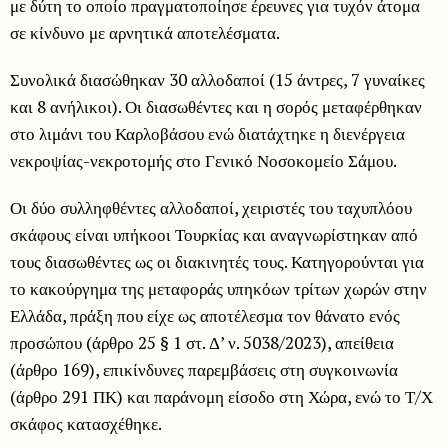
με δύτη το οποίο πραγματοποίησε έρευνες για τυχόν άτομα
σε κίνδυνο με αρνητικά αποτελέσματα.
Συνολικά διασώθηκαν 30 αλλοδαποί (15 άντρες, 7 γυναίκες
και 8 ανήλικοι). Οι διασωθέντες και η σορός μεταφέρθηκαν
στο λιμάνι του Καρλοβάσου ενώ διατάχτηκε η διενέργεια
νεκροψίας-νεκροτομής στο Γενικό Νοσοκομείο Σάμου.
Οι δύο συλληφθέντες αλλοδαποί, χειριστές του ταχυπλόου
σκάφους είναι υπήκοοι Τουρκίας και αναγνωρίστηκαν από
τους διασωθέντες ως οι διακινητές τους. Κατηγορούνται για
το κακούργημα της μεταφοράς υπηκόων τρίτων χωρών στην
Ελλάδα, πράξη που είχε ως αποτέλεσμα τον θάνατο ενός
προσώπου (άρθρο 25 § 1 στ. Δ’ ν. 5038/2023), απείθεια
(άρθρο 169), επικίνδυνες παρεμβάσεις στη συγκοινωνία
(άρθρο 291 ΠΚ) και παράνομη είσοδο στη Χώρα, ενώ το Τ/Χ
σκάφος κατασχέθηκε.