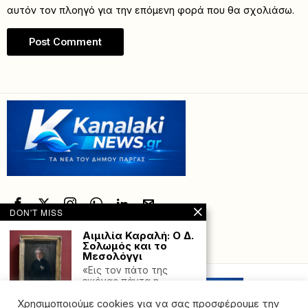
αυτόν τον πλοηγό για την επόμενη φορά που θα σχολιάσω.
DON'T MISS
Αιμιλία Καραλή: Ο Δ.
Σολωμός και το
Powered with
by Hostville”)
Μεσολόγγι
«Εις τον πάτο της
εικόνας πάντα η
Ελλάδα με το
Χρησιμοποιούμε cookies για να σας προσφέρουμε την