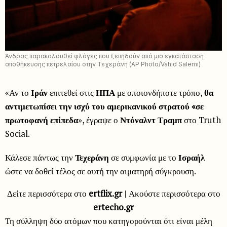
Άνδρας παρακολουθεί φλόγες που ξεπηδούν από μια εγκατάσταση
αποθήκευσης πετρελαίου στην Τεχεράνη (AP Photo/Vahid Salemi)
«Αν το
Ιράν
επιτεθεί στις
ΗΠΑ
με οποιονδήποτε τρόπο,
θα
αντιμετωπίσει την ισχύ του αμερικανικού στρατού «σε
πρωτοφανή επίπεδα
», έγραψε ο
Ντόναλντ Τραμπ
στο Truth
Social.
Κάλεσε πάντως την
Τεχεράνη
σε συμφωνία με το
Ισραήλ
ώστε να δοθεί τέλος σε αυτή την αιματηρή σύγκρουση.
Δείτε περισσότερα στο
ertflix.gr
| Ακούστε περισσότερα στο
ertecho.gr
Τη σύλληψη δύο ατόμων που κατηγορούνται ότι είναι μέλη