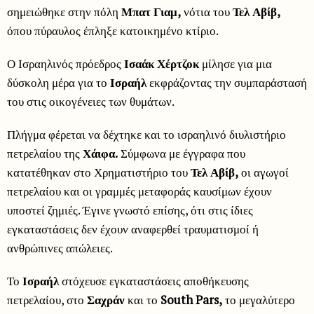
σημειώθηκε στην πόλη
Μπατ Γιαμ,
νότια του
Τελ Αβίβ,
όπου πύραυλος έπληξε κατοικημένο κτίριο.
Ο Ισραηλινός πρόεδρος
Ισαάκ Χέρτζοκ
μίλησε για μια
δύσκολη μέρα για το
Ισραήλ
εκφράζοντας την συμπαράστασή
του στις οικογένειες των θυμάτων.
Πλήγμα φέρεται να δέχτηκε και το ισραηλινό διυλιστήριο
πετρελαίου της
Χάιφα.
Σύμφωνα με έγγραφα που
κατατέθηκαν στο Χρηματιστήριο του
Τελ Αβίβ,
οι αγωγοί
πετρελαίου και οι γραμμές μεταφοράς καυσίμων έχουν
υποστεί ζημιές. Έγινε γνωστό επίσης, ότι στις ίδιες
εγκαταστάσεις δεν έχουν αναφερθεί τραυματισμοί ή
ανθρώπινες απώλειες.
Το
Ισραήλ
στόχευσε εγκαταστάσεις αποθήκευσης
πετρελαίου, στο
Σαχράν
και το
South Pars,
το μεγαλύτερο