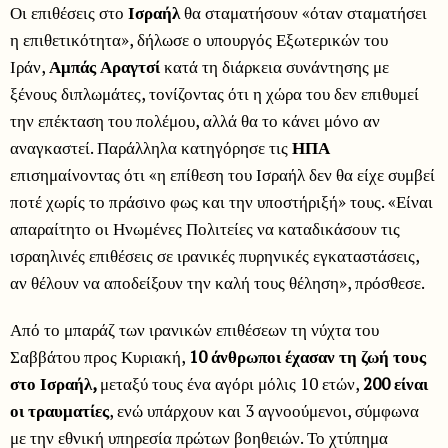
Οι επιθέσεις στο
Ισραήλ
θα σταματήσουν «όταν σταματήσει
η επιθετικότητα», δήλωσε ο υπουργός Εξωτερικών του
Ιράν,
Αμπάς Αραγτσί
κατά τη διάρκεια συνάντησης με
ξένους διπλωμάτες, τονίζοντας ότι η χώρα του δεν επιθυμεί
την επέκταση του πολέμου, αλλά θα το κάνει μόνο αν
αναγκαστεί. Παράλληλα κατηγόρησε τις
ΗΠΑ
επισημαίνοντας ότι «η επίθεση του Ισραήλ δεν θα είχε συμβεί
ποτέ χωρίς το πράσινο φως και την υποστήριξή» τους. «Είναι
απαραίτητο οι Ηνωμένες Πολιτείες να καταδικάσουν τις
ισραηλινές επιθέσεις σε ιρανικές πυρηνικές εγκαταστάσεις,
αν θέλουν να αποδείξουν την καλή τους θέληση», πρόσθεσε.
Από το μπαράζ των ιρανικών επιθέσεων τη νύχτα του
Σαββάτου προς Κυριακή,
10 άνθρωποι έχασαν τη ζωή τους
στο Ισραήλ,
μεταξύ τους ένα αγόρι μόλις 10 ετών,
200 είναι
οι τραυματίες
, ενώ υπάρχουν και 3 αγνοούμενοι, σύμφωνα
με την εθνική υπηρεσία πρώτων βοηθειών. Το χτύπημα