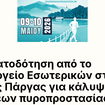
τοδότηση από το
γείο Εσωτερικών σ
 Πάργας για κάλυψ
εων πυροπροστασία