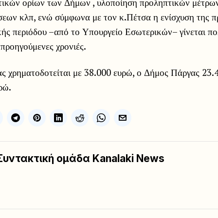
ητικών ορίων των Δήμων , υλοποίηση προληπτικών μέτρων
σεων κλπ, ενώ σύμφωνα με τον κ.Πέτσα η ενίσχυση της π
κής περιόδου –από το Υπουργείο Εσωτερικών– γίνεται π
ς προηγούμενες χρονιές.
ς χρηματοδοτείται με 38.000 ευρώ, ο Δήμος Πάργας 23.
ρώ.
Συντακτική ομάδα Kanalaki News