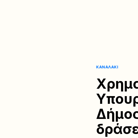
ΚΑΝΑΛΆΚΙ
Χρημα
Υπουρ
Δήμος
δράσ