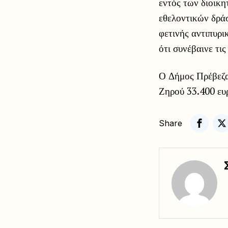
εντός των διοικ
εθελοντικών δρά
φετινής αντιπυρι
ότι συνέβαινε τι
Ο Δήμος Πρέβεζα
Ζηρού 33.400 ευ
Share