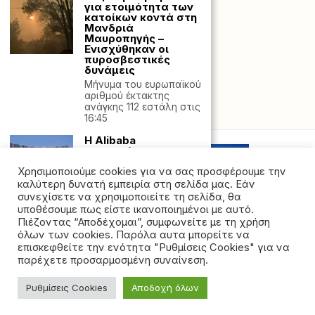
για ετοιμότητα των
κατοίκων κοντά στη
Μανδριά
Μαυροπηγής –
Ενισχύθηκαν οι
πυροσβεστικές
δυνάμεις
Μήνυμα του ευρωπαϊκού
αριθμού έκτακτης
ανάγκης 112 εστάλη στις
Powered with
by Hostville”)
16:45
Η Alibaba
παρουσίασε
μοντέλο τεχνητής
Χρησιμοποιούμε cookies για να σας προσφέρουμε την
νοημοσύνης για το
οποίο ισχυρίζεται
καλύτερη δυνατή εμπειρία στη σελίδα μας. Εάν
πως ξεπερνάει …
συνεχίσετε να χρησιμοποιείτε τη σελίδα, θα
σχεδόν σε όλα τα
υποθέσουμε πως είστε ικανοποιημένοι με αυτό.
GPT-4o, DeepSeek-
Πιέζοντας “Αποδέχομαι”, συμφωνείτε με τη χρήση
V3 και Llama-3.1-
όλων των cookies. Παρόλα αυτα μπορείτε να
405B»
©2026 - All rights reserved. Απαγορεύεται ρητά η
επισκεφθείτε την ενότητα "Ρυθμίσεις Cookies" για να
Η κινεζική τεχνολογική
αναδημοσίευση χωρίς προηγούμενη έγγραφη άδεια
παρέχετε προσαρμοσμένη συναίνεση.
εταιρεία Alibaba
της ιδιοκτήτριας εταιρείας
παρουσίασε σήμερα
(29/1) μια
Ρυθμίσεις Cookies
Αποδοχή όλων