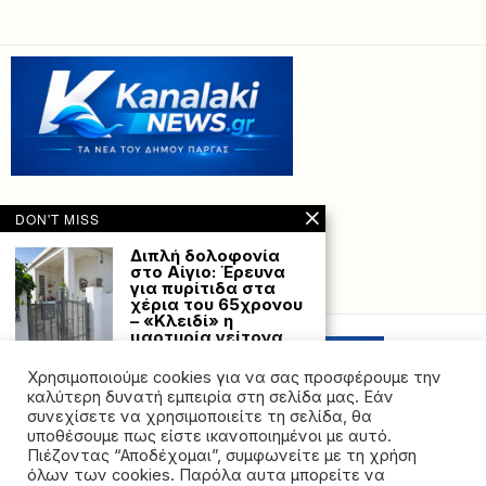
DON'T MISS
Διπλή δολοφονία
στο Αίγιο: Έρευνα
για πυρίτιδα στα
Powered with
by Hostville”)
χέρια του 65χρονου
– «Κλειδί» η
μαρτυρία γείτονα
Η αστυνομία θα ζητήσει
Χρησιμοποιούμε cookies για να σας προσφέρουμε την
το κινητό τηλέφωνο
του μάρτυρα «κλειδί»
καλύτερη δυνατή εμπειρία στη σελίδα μας. Εάν
συνεχίσετε να χρησιμοποιείτε τη σελίδα, θα
Οι Μάθιου
υποθέσουμε πως είστε ικανοποιημένοι με αυτό.
ΜακΚόναχι και Νικ
Πιέζοντας “Αποδέχομαι”, συμφωνείτε με τη χρήση
Πιτσολάτο σε
όλων των cookies. Παρόλα αυτα μπορείτε να
συζητήσεις για μία
©2026 - All rights reserved. Απαγορεύεται ρητά η