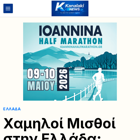
ΕΛΛΆΔΑ
Χαμηλοί Μισθοί
στην Ελλάδα: